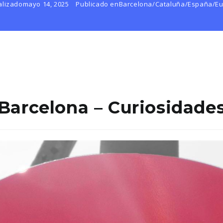
alizado
mayo 14, 2025
Publicado en
Barcelona
/
Cataluña
/
España
/
E
Barcelona – Curiosidade