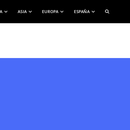
A
ASIA
EUROPA
ESPAÑA
ALTERNAR
BÚSQUEDA
DE
LA
WEB