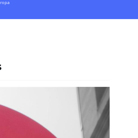
uropa
s