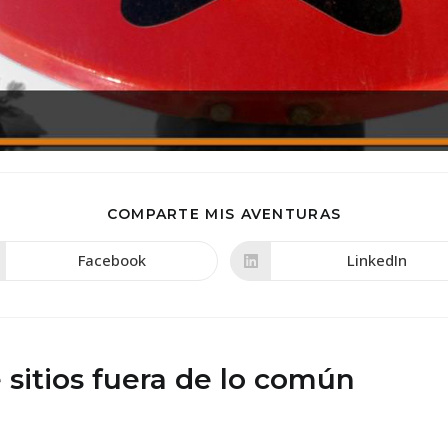
COMPARTIR
COMPARTE MIS AVENTURAS
ESTE
CONTENIDO
Facebook
LinkedIn
Se
Se
abre
abre
en
en
una
una
nueva
nueva
ventana
ventana
sitios fuera de lo común