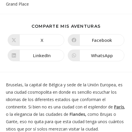
COMPARTIR
COMPARTE MIS AVENTURAS
ESTE
CONTENIDO
X
Facebook
Se
Se
abre
abre
en
en
una
una
LinkedIn
WhatsApp
Se
Se
nueva
nueva
abre
abre
ventana
ventana
en
en
una
una
nueva
nueva
ventana
ventana
Bruselas, la capital de Bélgica y sede de la Unión Europea, es
una ciudad cosmopolita en donde es sencillo escuchar los
idiomas de los diferentes estados que conforman el
continente. Si bien no es una ciudad con el esplendor de
París
,
o la elegancia de las ciudades de
Flandes,
como Brujas o
Gante, eso no quita para que esta ciudad tenga unos cuántos
sitios que por sí solos merezcan visitar la ciudad.