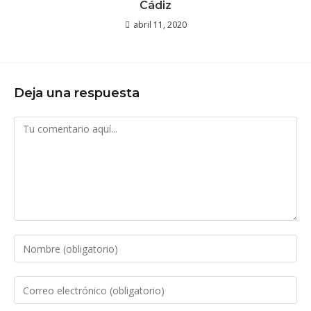
Cádiz
abril 11, 2020
Deja una respuesta
Comentario
Introduce
tu
nombre
Introduce
o
tu