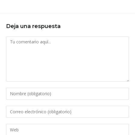
Deja una respuesta
Comentario
Introduce
tu
nombre
Introduce
o
tu
nombre
dirección
Introduce
de
de
la