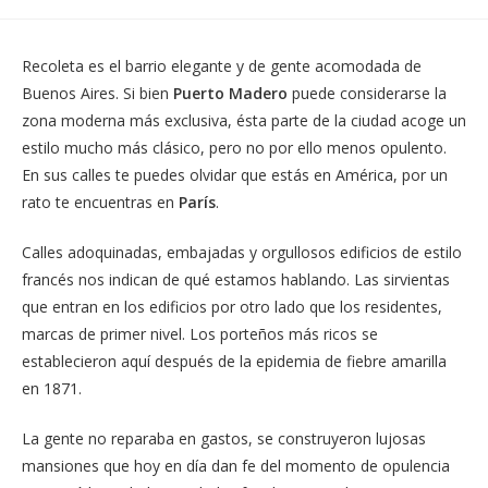
una
una
nueva
nueva
ventana
ventana
Recoleta es el barrio elegante y de gente acomodada de
Buenos Aires. Si bien
Puerto Madero
puede considerarse la
zona moderna más exclusiva, ésta parte de la ciudad acoge un
estilo mucho más clásico, pero no por ello menos opulento.
En sus calles te puedes olvidar que estás en América, por un
rato te encuentras en
París
.
Calles adoquinadas, embajadas y orgullosos edificios de estilo
francés nos indican de qué estamos hablando. Las sirvientas
que entran en los edificios por otro lado que los residentes,
marcas de primer nivel. Los porteños más ricos se
establecieron aquí después de la epidemia de fiebre amarilla
en 1871.
La gente no reparaba en gastos, se construyeron lujosas
mansiones que hoy en día dan fe del momento de opulencia