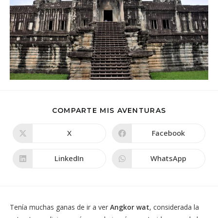
COMPARTIR
COMPARTE MIS AVENTURAS
ESTE
CONTENIDO
X
Facebook
Se
Se
abre
abre
en
en
una
una
LinkedIn
WhatsApp
Se
Se
nueva
nueva
abre
abre
ventana
ventana
en
en
una
una
nueva
nueva
ventana
ventana
Tenía muchas ganas de ir a ver
Angkor wat
, considerada la