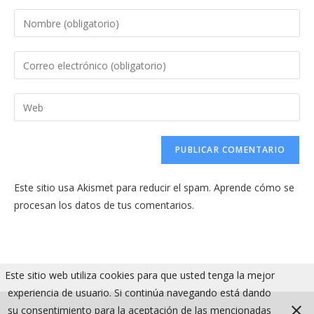
Introduce
tu
nombre
Introduce
o
tu
nombre
dirección
Introduce
de
de
la
usuario
correo
URL
para
electrónico
de
comentar
para
tu
comentar
Este sitio usa Akismet para reducir el spam.
Aprende cómo se
web
procesan los datos de tus comentarios.
(opcional)
Este sitio web utiliza cookies para que usted tenga la mejor
experiencia de usuario. Si continúa navegando está dando
su consentimiento para la aceptación de las mencionadas