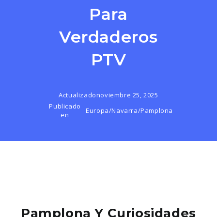
Para
Verdaderos
PTV
Actualizado
noviembre 25, 2025
Publicado
Europa
/
Navarra
/
Pamplona
en
Pamplona Y Curiosidades