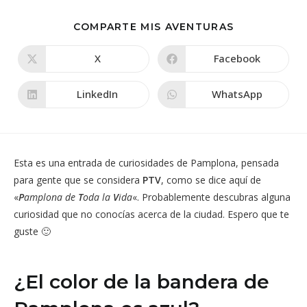
COMPARTIR
COMPARTE MIS AVENTURAS
ESTE
CONTENIDO
X
Facebook
Se
Se
abre
abre
en
en
una
una
LinkedIn
WhatsApp
Se
Se
nueva
nueva
abre
abre
ventana
ventana
en
en
una
una
nueva
nueva
ventana
ventana
Esta es una entrada de curiosidades de Pamplona, pensada
para gente que se considera
PTV
, como se dice aquí de
«
P
amplona de
T
oda la
V
ida
«. Probablemente descubras alguna
curiosidad que no conocías acerca de la ciudad. Espero que te
guste 🙂
¿El color de la bandera de