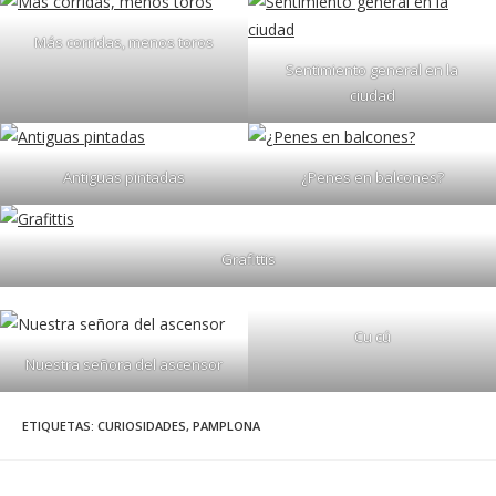
Más corridas, menos toros
Sentimiento general en la
ciudad
Antiguas pintadas
¿Penes en balcones?
Grafittis
Cu cú
Nuestra señora del ascensor
ETIQUETAS
:
CURIOSIDADES
,
PAMPLONA