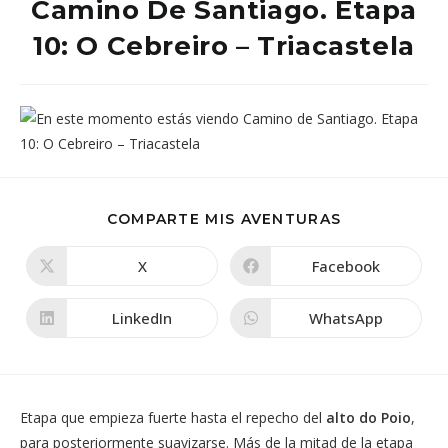
Camino De Santiago. Etapa
10: O Cebreiro – Triacastela
COMPARTIR
COMPARTE MIS AVENTURAS
ESTE
CONTENIDO
X
Facebook
Se
Se
abre
abre
en
en
una
una
LinkedIn
WhatsApp
Se
Se
nueva
nueva
abre
abre
ventana
ventana
en
en
una
una
nueva
nueva
ventana
ventana
Etapa que empieza fuerte hasta el repecho del
alto do Poio
,
para posteriormente suavizarse. Más de la mitad de la etapa