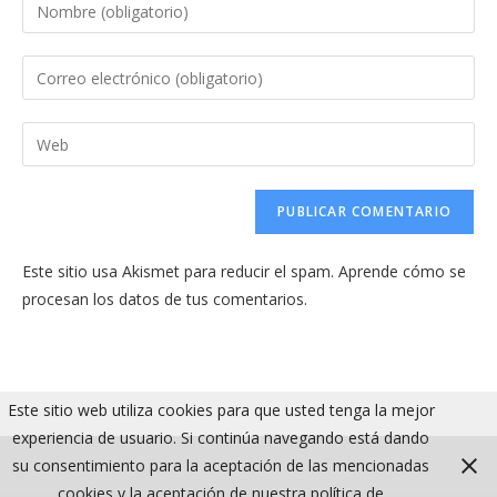
Introduce
tu
nombre
Introduce
o
tu
nombre
dirección
Introduce
de
de
la
usuario
correo
URL
para
electrónico
de
comentar
para
tu
comentar
Este sitio usa Akismet para reducir el spam.
Aprende cómo se
web
procesan los datos de tus comentarios.
(opcional)
Este sitio web utiliza cookies para que usted tenga la mejor
experiencia de usuario. Si continúa navegando está dando
su consentimiento para la aceptación de las mencionadas
cookies y la aceptación de nuestra política de