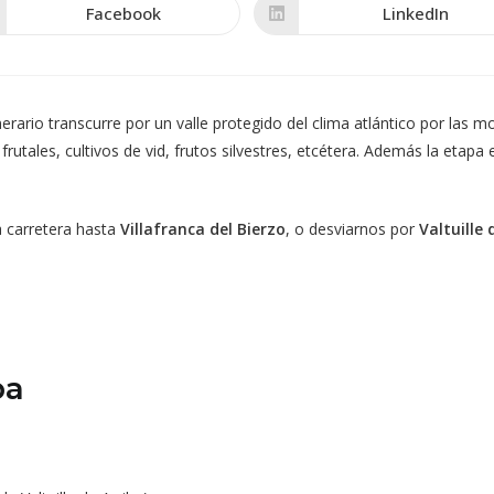
CONTENIDO
Facebook
LinkedIn
Se
Se
abre
abre
en
en
una
una
nueva
nueva
ventana
ventana
tinerario transcurre por un valle protegido del clima atlántico por l
s frutales, cultivos de vid, frutos silvestres, etcétera. Además la etap
la carretera hasta
Villafranca del Bierzo
, o desviarnos por
Valtuille
pa