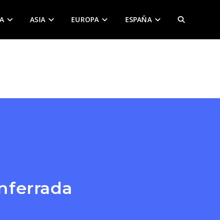
A
ASIA
EUROPA
ESPAÑA
ALTERNAR
BÚSQUEDA
DE
LA
WEB
nferrada