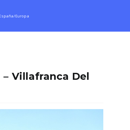
España
/
Europa
– Villafranca Del