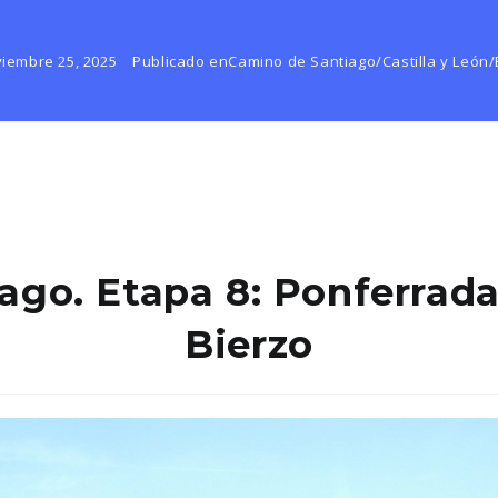
iembre 25, 2025
Publicado en
Camino de Santiago
/
Castilla y León
/
go. Etapa 8: Ponferrada 
Bierzo