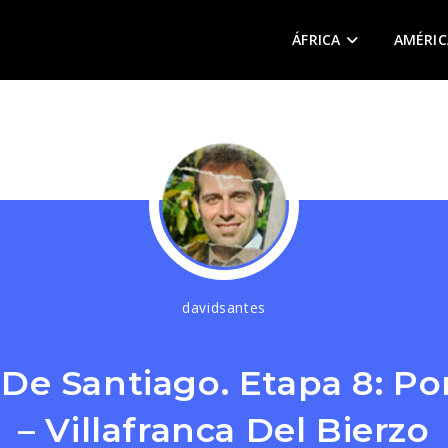
ÁFRICA
AMÉRIC
davidsantes
De Santiago. Etapa 8: Po
– Villafranca Del Bierzo