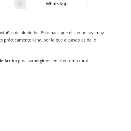
WhatsApp
Se
abre
en
una
nueva
ventana
as montañas de alrededor. Esto hace que el campo sea muy
a es prácticamente llana, por lo que el paseo es de lo
 de Arriba
para sumergirnos en el entorno rural.