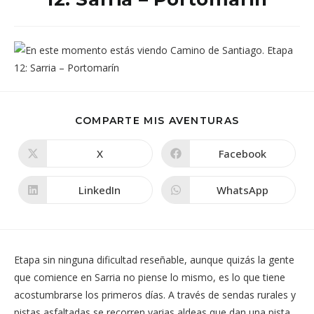
COMPARTIR
COMPARTE MIS AVENTURAS
ESTE
CONTENIDO
X
Facebook
Se
Se
abre
abre
en
en
una
una
LinkedIn
WhatsApp
Se
Se
nueva
nueva
abre
abre
ventana
ventana
en
en
una
una
nueva
nueva
ventana
ventana
Etapa sin ninguna dificultad reseñable, aunque quizás la gente
que comience en Sarria no piense lo mismo, es lo que tiene
acostumbrarse los primeros días. A través de sendas rurales y
pistas asfaltadas se recorren varias aldeas que dan una pista