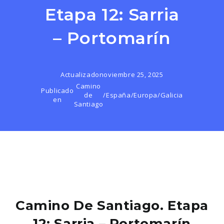
Etapa 12: Sarria
– Portomarín
Actualizado
noviembre 25, 2025
Camino
Publicado
de
/
España
/
Europa
/
Galicia
en
Santiago
Camino De Santiago. Etapa
12: Sarria – Portomarín