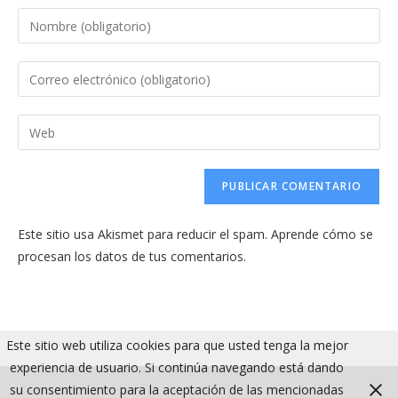
Introduce
tu
nombre
Introduce
o
tu
nombre
dirección
Introduce
de
de
la
usuario
correo
URL
para
electrónico
de
comentar
para
tu
comentar
Este sitio usa Akismet para reducir el spam.
Aprende cómo se
web
procesan los datos de tus comentarios.
(opcional)
Este sitio web utiliza cookies para que usted tenga la mejor
experiencia de usuario. Si continúa navegando está dando
su consentimiento para la aceptación de las mencionadas