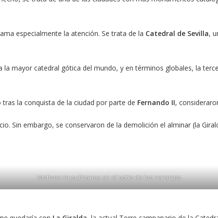
ama especialmente la atención. Se trata de la
Catedral de Sevilla
, 
 la mayor catedral gótica del mundo, y en términos globales, la ter
 tras la conquista de la ciudad por parte de
Fernando II
, consideraro
io. Sin embargo, se conservaron de la demolición el alminar (la Girald
Motivos musulmanes en el patio de los naranjos
o me quedaría con
La Giralda
, la actual Torre campanario de la Catedra