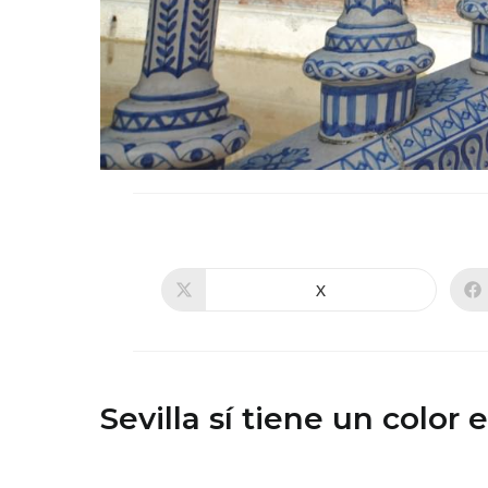
X
Se
abre
en
una
nueva
ventana
Sevilla sí tiene un color 