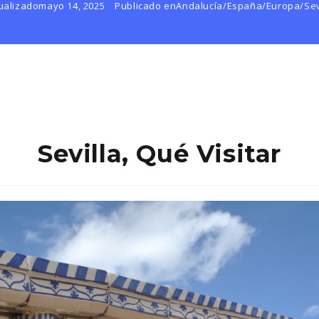
ualizado
mayo 14, 2025
Publicado en
Andalucía
/
España
/
Europa
/
Sev
Sevilla, Qué Visitar