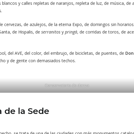
os blancos y calles repletas de naranjos, repleta de luz, de música, de
s.
e cervezas, de azulejos, de la eterna Expo, de domingos sin horarios,
Santa, de Hispalis, de
serranitos
y
pringá
, de corridas de toros, de ace
ol, del AVE, del color, del embrujo, de bicicletas, de puentes, de
Don
techo y de gente con demasiados techos.
Conservatorio de danza
a de la Sede
e hecho, se trata de una de las ciudades con más monumentos catalog