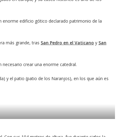
un enorme edificio gótico declarado patrimonio de la
cera más grande, tras
San Pedro en el Vaticano
y
San
n necesario crear una enorme catedral.
a) y el patio (patio de los Naranjos), en los que aún es
l. Con sus 104 metros de altura, fue durante siglos la