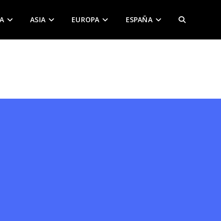
A
ASIA
EUROPA
ESPAÑA
ALTERNAR
BÚSQUEDA
DE
LA
WEB