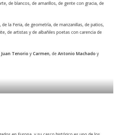
 arte, de blancos, de amarillos, de gente con gracia, de
 de la Feria, de geometría, de manzanillas, de patios,
ite, de artistas y de albañiles poetas con carencia de
 Juan Tenorio
y
Carmen
, de
Antonio Machado
y
ados en Europa, y su casco histórico es uno de los